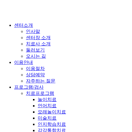
센터소개
인사말
센터장 소개
치료사 소개
둘러보기
오시는 길
이용안내
이용절차
상담예약
자주하는 질문
프로그램/검사
치료프로그램
놀이치료
언어치료
모래놀이치료
미술치료
인지학습치료
감각통합치료