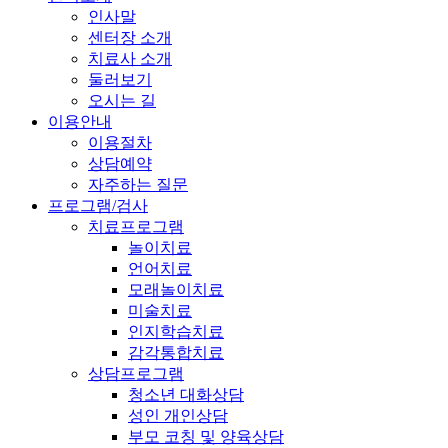
인사말
센터장 소개
치료사 소개
둘러보기
오시는 길
이용안내
이용절차
상담예약
자주하는 질문
프로그램/검사
치료프로그램
놀이치료
언어치료
모래놀이치료
미술치료
인지학습치료
감각통합치료
상담프로그램
청소년 대화상담
성인 개인상담
부모 코칭 및 양육상담