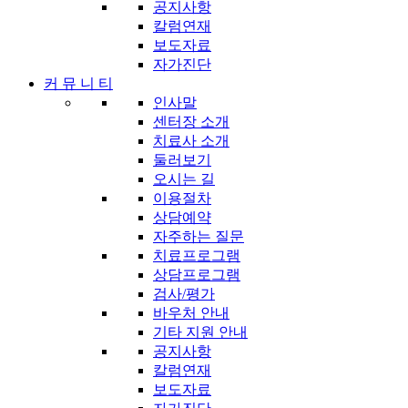
공지사항
칼럼연재
보도자료
자가진단
커 뮤 니 티
인사말
센터장 소개
치료사 소개
둘러보기
오시는 길
이용절차
상담예약
자주하는 질문
치료프로그램
상담프로그램
검사/평가
바우처 안내
기타 지원 안내
공지사항
칼럼연재
보도자료