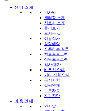
센 터 소 개
인사말
센터장 소개
치료사 소개
둘러보기
오시는 길
이용절차
상담예약
자주하는 질문
치료프로그램
상담프로그램
검사/평가
바우처 안내
기타 지원 안내
공지사항
칼럼연재
보도자료
자가진단
이 용 안 내
인사말