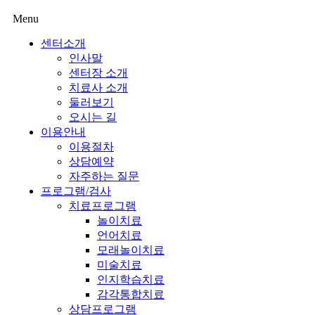
Menu
센터소개
인사말
센터장 소개
치료사 소개
둘러보기
오시는 길
이용안내
이용절차
상담예약
자주하는 질문
프로그램/검사
치료프로그램
놀이치료
언어치료
모래놀이치료
미술치료
인지학습치료
감각통합치료
상담프로그램