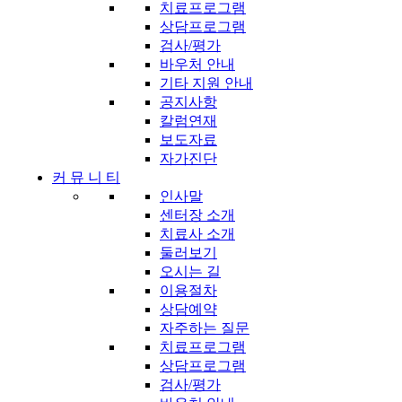
치료프로그램
상담프로그램
검사/평가
바우처 안내
기타 지원 안내
공지사항
칼럼연재
보도자료
자가진단
커 뮤 니 티
인사말
센터장 소개
치료사 소개
둘러보기
오시는 길
이용절차
상담예약
자주하는 질문
치료프로그램
상담프로그램
검사/평가