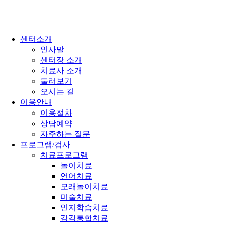
센터소개
인사말
센터장 소개
치료사 소개
둘러보기
오시는 길
이용안내
이용절차
상담예약
자주하는 질문
프로그램/검사
치료프로그램
놀이치료
언어치료
모래놀이치료
미술치료
인지학습치료
감각통합치료