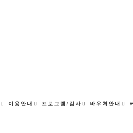
이 용 안 내
프 로 그 램 / 검 사
바 우 처 안 내
커