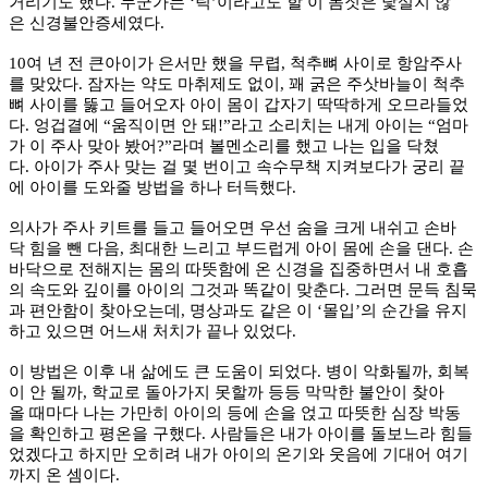
거리기도 했다. 누군가는 ‘틱’이라고도 할 이 몸짓은 낯설지 않
은 신경불안증세였다.
10여 년 전 큰아이가 은서만 했을 무렵, 척추뼈 사이로 항암주사
를 맞았다. 잠자는 약도 마취제도 없이, 꽤 굵은 주삿바늘이 척추
뼈 사이를 뚫고 들어오자 아이 몸이 갑자기 딱딱하게 오므라들었
다. 엉겁결에 “움직이면 안 돼!”라고 소리치는 내게 아이는 “엄마
가 이 주사 맞아 봤어?”라며 볼멘소리를 했고 나는 입을 닥쳤
다. 아이가 주사 맞는 걸 몇 번이고 속수무책 지켜보다가 궁리 끝
에 아이를 도와줄 방법을 하나 터득했다.
의사가 주사 키트를 들고 들어오면 우선 숨을 크게 내쉬고 손바
닥 힘을 뺀 다음, 최대한 느리고 부드럽게 아이 몸에 손을 댄다. 손
바닥으로 전해지는 몸의 따뜻함에 온 신경을 집중하면서 내 호흡
의 속도와 깊이를 아이의 그것과 똑같이 맞춘다. 그러면 문득 침묵
과 편안함이 찾아오는데, 명상과도 같은 이 ‘몰입’의 순간을 유지
하고 있으면 어느새 처치가 끝나 있었다.
이 방법은 이후 내 삶에도 큰 도움이 되었다. 병이 악화될까, 회복
이 안 될까, 학교로 돌아가지 못할까 등등 막막한 불안이 찾아
올 때마다 나는 가만히 아이의 등에 손을 얹고 따뜻한 심장 박동
을 확인하고 평온을 구했다. 사람들은 내가 아이를 돌보느라 힘들
었겠다고 하지만 오히려 내가 아이의 온기와 웃음에 기대어 여기
까지 온 셈이다.