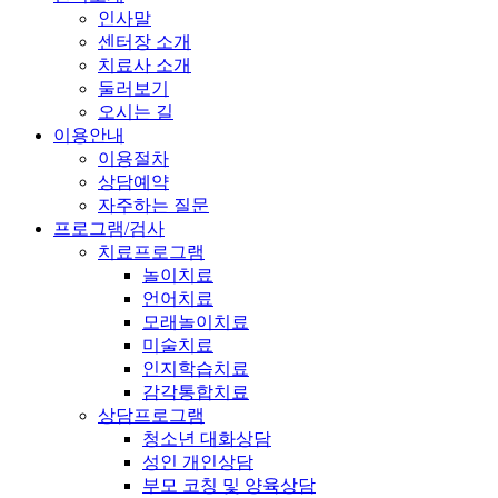
인사말
센터장 소개
치료사 소개
둘러보기
오시는 길
이용안내
이용절차
상담예약
자주하는 질문
프로그램/검사
치료프로그램
놀이치료
언어치료
모래놀이치료
미술치료
인지학습치료
감각통합치료
상담프로그램
청소년 대화상담
성인 개인상담
부모 코칭 및 양육상담