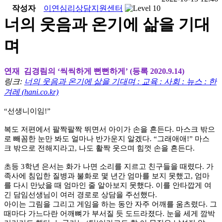
작성자
이연심리상담지원센터
너의 웃음과 온기에 삶을 기대
며
연재 김경림의 ‘씩씩하게 뻔뻔하게’ (등록 2020.9.14)
링크:
너의 웃음과 온기에 삶을 기대며 : 교육 : 사회 : 뉴스 : 한
겨레 (hani.co.kr)
“선생니이임!”
복도 저편에서 팔짝팔짝 뛰면서 아이가 손을 흔든다. 마스크 밖으
로 빼꼼한 눈만 봐도 얼마나 반가운지 알겠다. “그래애애!” 마스
크 밖으로 전해지라고, 나도 활짝 웃으며 힘껏 손을 흔든다.
초등 3학년 은서는 화가 나면 소리를 지르고 친구들을 때렸다. 가
족사에 침입한 질병과 불화로 몇 년간 엄마를 보지 못했고, 엄마
를 다시 만났을 때 엄마인 줄 알아보지 못했다. 이를 안타깝게 여
긴 담임선생님이 여러 경로로 상담을 주선했다.
아이는 그림을 그리고 게임을 하는 동안 자주 어깨를 움츠렸다. 그
때마다 가느다란 어깨뼈가 부서질 듯 도드라졌다. 눈을 세게 깜박