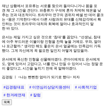
재난 상황에서 포유류는 서로를 찾으러 돌아다니거나 몸을 포
갠 채 그 시간을 견딘다. 파충류가 구석에 혼자 처박혀 체온을 낮
추는 것과 대조적이다. 트라우마 연구의 권위자 베셀 반 데어 콜크
는 <몸은 기억한다>에서 다른 사람과의 유대를 신체감각에서 확
인하는 것이 트라우마 대처와 회복에 얼마나 효과적인지 말
한 바 있다.
은서는 제일 가지고 싶은 것으로 ‘침대’를 꼽았다. “선생님, 침대
에 아주 부드러운 이불이랑 인형을 잔뜩 놓을 거예요. 우와, 얼마
나 포근할까.” 생각만 해도 좋은지 은서 얼굴에는 만족감이 가득
했다. 그게 자신에게 꼭 필요한 일인지 어떻게 알았을까.
은서에게 폭신한 인형을 선물해야겠다. 큰아이에게도 은서에게
도, 옆에 있어서 고맙다고, 너를 만나 만질 수 있어서 나는 정말 운
이 좋았다고, 시간을 놓치기 전에 꼭 말해야겠다.
김경림 ㅣ <나는 뻔뻔한 엄마가 되기로 했다> 저자
#김경림대표
# 이연심리상담지원센터
# 사회적기업
# 한겨레연재
# 칼럼
목록