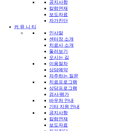
공지사항
칼럼연재
보도자료
자가진단
커 뮤 니 티
인사말
센터장 소개
치료사 소개
둘러보기
오시는 길
이용절차
상담예약
자주하는 질문
치료프로그램
상담프로그램
검사/평가
바우처 안내
기타 지원 안내
공지사항
칼럼연재
보도자료