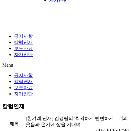
자가진단
공지사항
칼럼연재
보도자료
자가진단
Menu
공지사항
칼럼연재
보도자료
자가진단
칼럼연재
[한겨레 연재] 김경림의 '씩씩하게 뻔뻔하게' - 너의
제목
웃음과 온기에 삶을 기대며
2022-10-15 12:46