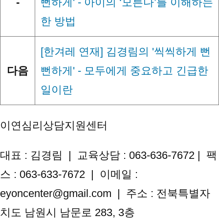
-
뻔하게' - 아이의 ‘모른다’를 이해하는
한 방법
[한겨레 연재] 김경림의 '씩씩하게 뻔
다음
뻔하게' - 모두에게 중요하고 긴급한
일이란
이연심리상담지원센터
대표 : 김경림 | 교육상담 : 063-636-7672 | 팩
스 : 063-633-7672 | 이메일 :
eyoncenter@gmail.com | 주소 : 전북특별자
치도 남원시 남문로 283, 3층