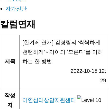
자가진단
칼럼연재
[한겨레 연재] 김경림의 '씩씩하게
뻔뻔하게' - 아이의 ‘모른다’를 이해
제목
하는 한 방법
2022-10-15 12:
29
작성
이연심리상담지원센터
자