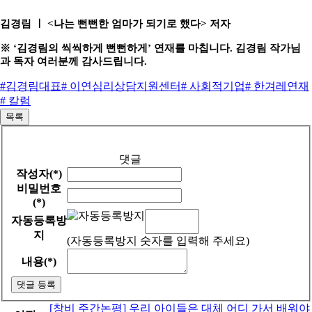
김경림 ㅣ <나는 뻔뻔한 엄마가 되기로 했다> 저자
※ ‘김경림의 씩씩하게 뻔뻔하게’ 연재를 마칩니다. 김경림 작가님
과 독자 여러분께 감사드립니다.
#김경림대표
# 이연심리상담지원센터
# 사회적기업
# 한겨레연재
# 칼럼
목록
댓글
작성자(*)
비밀번호
(*)
자동등록방
지
(자동등록방지 숫자를 입력해 주세요)
내용(*)
댓글 등록
[창비 주간논평] 우리 아이들은 대체 어디 가서 배워야