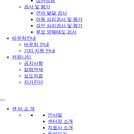
집단상담
검사 및 평가
언어 발달 검사
아동 심리검사 및 평가
성인 심리검사 및 평가
부모 양육태도 검사
바우처안내
바우처 안내
기타 지원 안내
커뮤니티
공지사항
칼럼연재
보도자료
자가진단
센 터 소 개
인사말
센터장 소개
치료사 소개
둘러보기