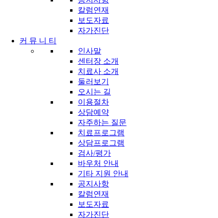
칼럼연재
보도자료
자가진단
커 뮤 니 티
인사말
센터장 소개
치료사 소개
둘러보기
오시는 길
이용절차
상담예약
자주하는 질문
치료프로그램
상담프로그램
검사/평가
바우처 안내
기타 지원 안내
공지사항
칼럼연재
보도자료
자가진단