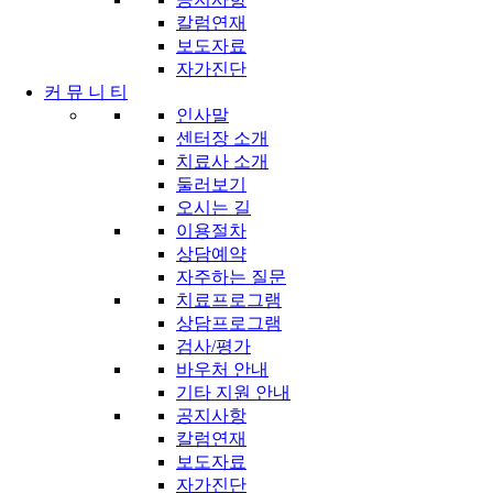
칼럼연재
보도자료
자가진단
커 뮤 니 티
인사말
센터장 소개
치료사 소개
둘러보기
오시는 길
이용절차
상담예약
자주하는 질문
치료프로그램
상담프로그램
검사/평가
바우처 안내
기타 지원 안내
공지사항
칼럼연재
보도자료
자가진단