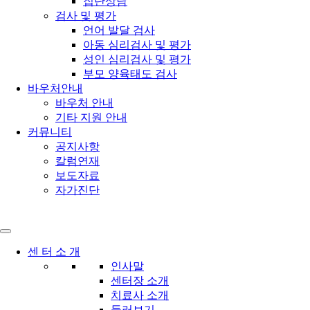
집단상담
검사 및 평가
언어 발달 검사
아동 심리검사 및 평가
성인 심리검사 및 평가
부모 양육태도 검사
바우처안내
바우처 안내
기타 지원 안내
커뮤니티
공지사항
칼럼연재
보도자료
자가진단
센 터 소 개
인사말
센터장 소개
치료사 소개
둘러보기