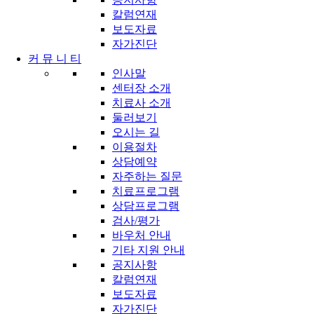
칼럼연재
보도자료
자가진단
커 뮤 니 티
인사말
센터장 소개
치료사 소개
둘러보기
오시는 길
이용절차
상담예약
자주하는 질문
치료프로그램
상담프로그램
검사/평가
바우처 안내
기타 지원 안내
공지사항
칼럼연재
보도자료
자가진단