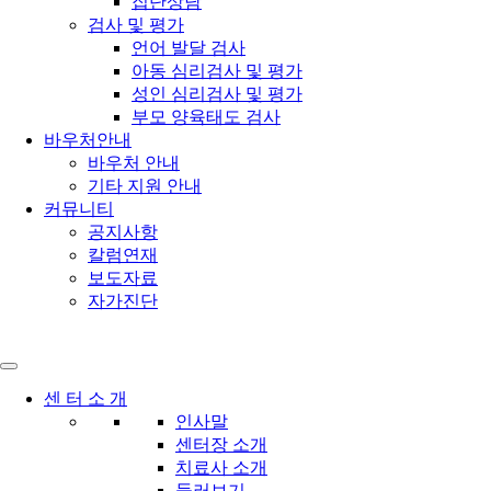
집단상담
검사 및 평가
언어 발달 검사
아동 심리검사 및 평가
성인 심리검사 및 평가
부모 양육태도 검사
바우처안내
바우처 안내
기타 지원 안내
커뮤니티
공지사항
칼럼연재
보도자료
자가진단
센 터 소 개
인사말
센터장 소개
치료사 소개
둘러보기