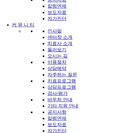
칼럼연재
보도자료
자가진단
커 뮤 니 티
인사말
센터장 소개
치료사 소개
둘러보기
오시는 길
이용절차
상담예약
자주하는 질문
치료프로그램
상담프로그램
검사/평가
바우처 안내
기타 지원 안내
공지사항
칼럼연재
보도자료
자가진단