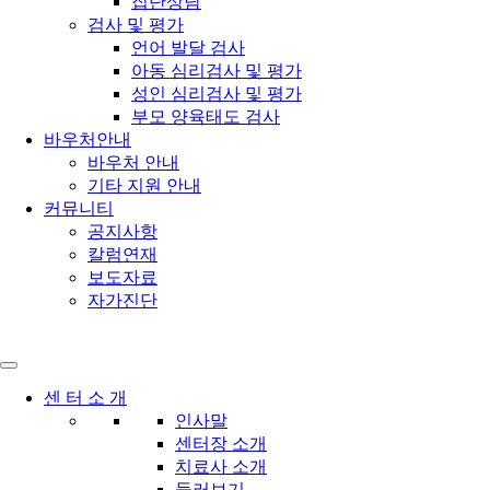
집단상담
검사 및 평가
언어 발달 검사
아동 심리검사 및 평가
성인 심리검사 및 평가
부모 양육태도 검사
바우처안내
바우처 안내
기타 지원 안내
커뮤니티
공지사항
칼럼연재
보도자료
자가진단
센 터 소 개
인사말
센터장 소개
치료사 소개
둘러보기