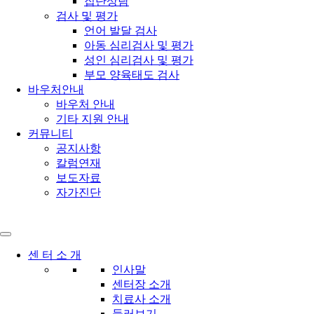
집단상담
검사 및 평가
언어 발달 검사
아동 심리검사 및 평가
성인 심리검사 및 평가
부모 양육태도 검사
바우처안내
바우처 안내
기타 지원 안내
커뮤니티
공지사항
칼럼연재
보도자료
자가진단
센 터 소 개
인사말
센터장 소개
치료사 소개
둘러보기