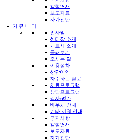
칼럼연재
보도자료
자가진단
커 뮤 니 티
인사말
센터장 소개
치료사 소개
둘러보기
오시는 길
이용절차
상담예약
자주하는 질문
치료프로그램
상담프로그램
검사/평가
바우처 안내
기타 지원 안내
공지사항
칼럼연재
보도자료
자가진단